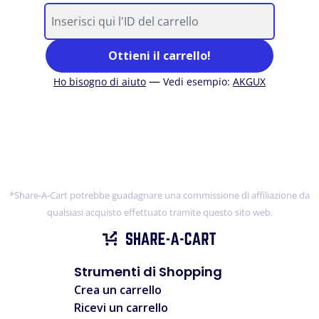
Ottieni il carrello!
—
Ho bisogno di aiuto
Vedi esempio
:
AKGUX
*Share-A-Cart potrebbe guadagnare una commissione di affiliazione da
qualsiasi acquisto effettuato tramite questo sito web.
Strumenti di Shopping
Crea un carrello
Ricevi un carrello