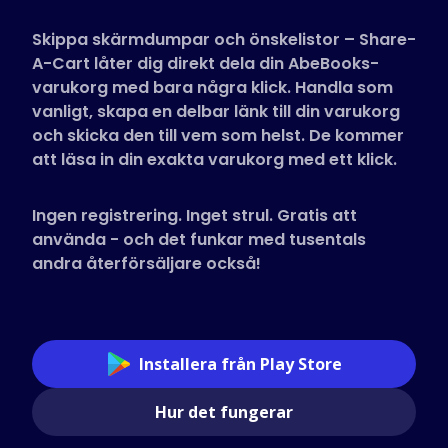
Butiker som stöds
Skippa skärmdumpar och önskelistor – Share-
Vanliga frågor
A-Cart låter dig direkt dela din AbeBooks-
Guider
varukorg med bara några klick. Handla som
vanligt, skapa en delbar länk till din varukorg
och skicka den till vem som helst. De kommer
Svenska (Swedish)
att läsa in din exakta varukorg med ett klick.
Ingen registrering. Inget strul. Gratis att
använda - och det funkar med tusentals
andra återförsäljare också!
Installera från Play Store
Hur det fungerar