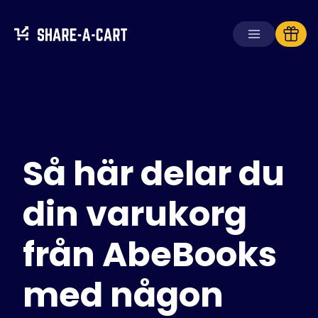
Ta emot kundvagn
Skapa kundvagn
Så här delar du
Lösningar
För konsumenter
För skolor
din varukorg
För företag
från AbeBooks
Skaffa
Plus+
med någon
Logga in