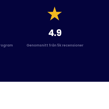
4.9
program
Genomsnitt från 5k recensioner