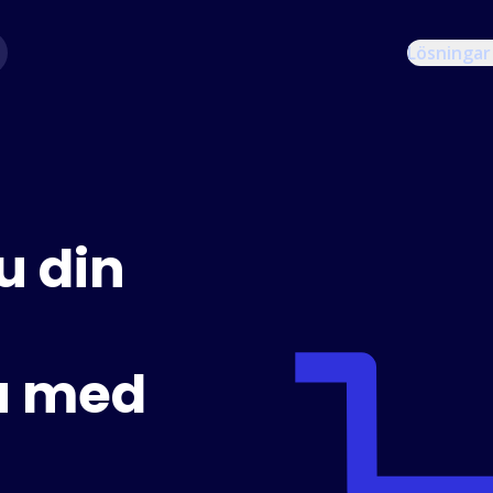
Lösningar
u din
u med