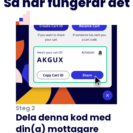
Så här fungerar det
Steg 2
Dela denna kod med
din(a) mottagare