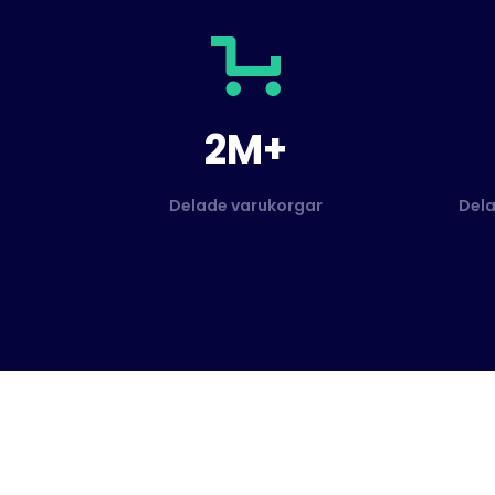
2M+
Delade varukorgar
Dela