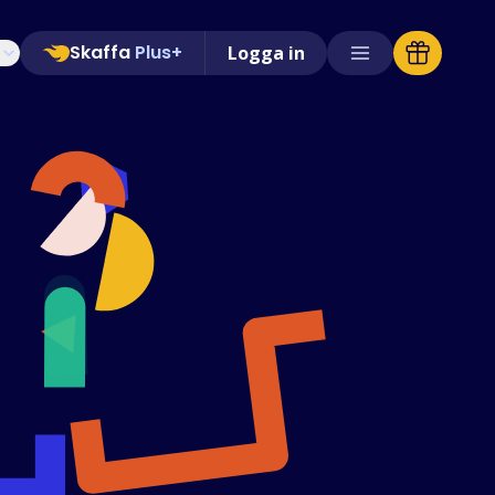
Skaffa
Plus+
Logga in
Butiker som stöds
Vanliga frågor
Guider
Svenska (Swedish)