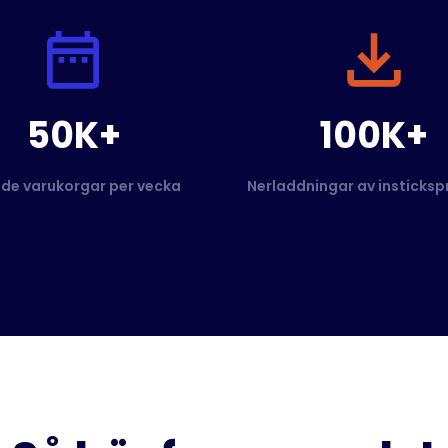
50K+
100K+
de varukorgar per vecka
Nerladdningar av insticks