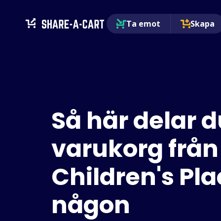
Ta emot
Skapa
Så här delar d
varukorg från
Children's Pl
någon