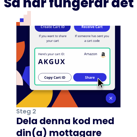
Så här fungerar det
Steg 2
Dela denna kod med
din(a) mottagare