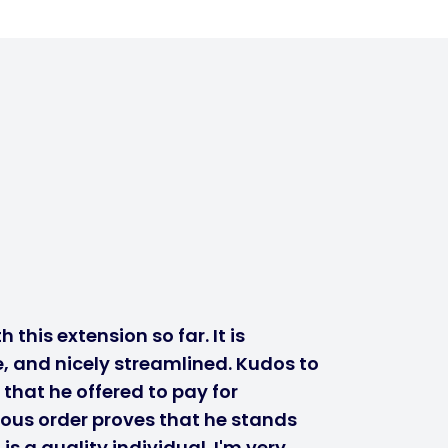
 this extension so far. It is
, and nicely streamlined. Kudos to
 that he offered to pay for
ous order proves that he stands
s a quality individual. I'm very