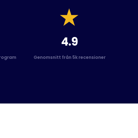
4.9
program
Genomsnitt från 5k recensioner