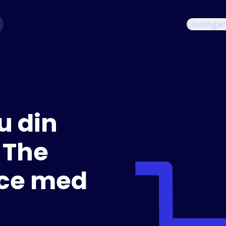
Lösningar
u din
 The
ace med