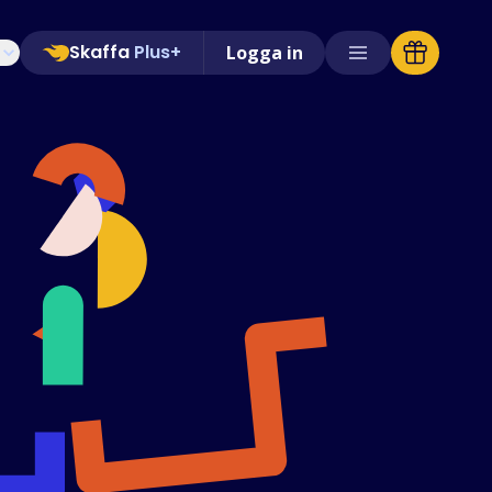
Skaffa
Plus+
Logga in
Butiker som stöds
Vanliga frågor
Guider
Svenska (Swedish)