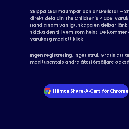
Skippa skärmdumpar och önskelistor – Sh
direkt dela din The Children's Place-varu
Handla som vanligt, skapa en delbar länk t
skicka den till vem som helst. De kommer a
varukorg med ett klick.
Ingen registrering. Inget strul. Gratis att
med tusentals andra återförsäljare också
Hämta Share-A-Cart för Chrome