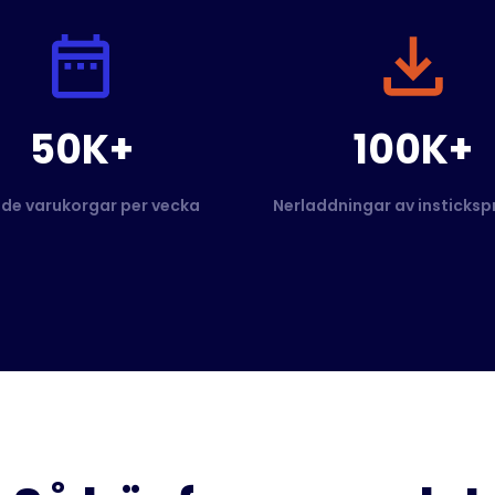
50K+
100K+
de varukorgar per vecka
Nerladdningar av insticks