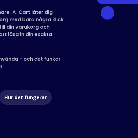
are-A-Cart låter dig
korg med bara några klick.
ill din varukorg och
tt läsa in din exakta
 använda - och det funkar
!
Hur det fungerar