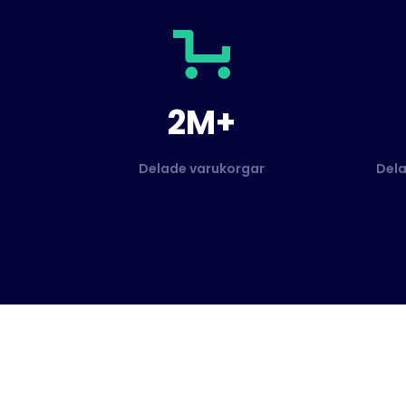
2M+
Delade varukorgar
Dela