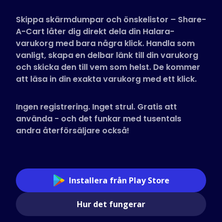
Butiker som stöds
Skippa skärmdumpar och önskelistor – Share-
Vanliga frågor
A-Cart låter dig direkt dela din Halara-
Guider
varukorg med bara några klick. Handla som
vanligt, skapa en delbar länk till din varukorg
och skicka den till vem som helst. De kommer
Svenska (Swedish)
att läsa in din exakta varukorg med ett klick.
Ingen registrering. Inget strul. Gratis att
använda - och det funkar med tusentals
andra återförsäljare också!
Installera från Play Store
Hur det fungerar