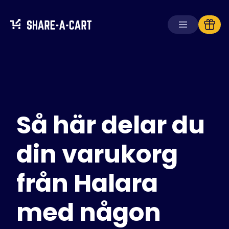
Ta emot kundvagn
Skapa kundvagn
Så här delar du
Lösningar
För konsumenter
För skolor
din varukorg
För företag
från Halara
Skaffa
Plus+
med någon
Logga in