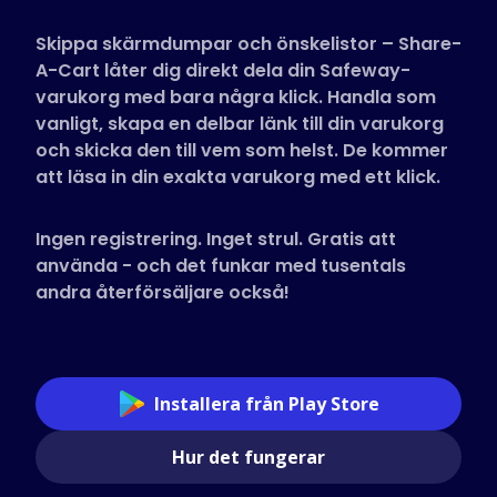
Butiker som stöds
Skippa skärmdumpar och önskelistor – Share-
Vanliga frågor
A-Cart låter dig direkt dela din Safeway-
Guider
varukorg med bara några klick. Handla som
vanligt, skapa en delbar länk till din varukorg
och skicka den till vem som helst. De kommer
Svenska (Swedish)
att läsa in din exakta varukorg med ett klick.
Ingen registrering. Inget strul. Gratis att
använda - och det funkar med tusentals
andra återförsäljare också!
Installera från Play Store
Hur det fungerar