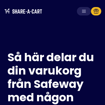
Ta emot kundvagn
Skapa kundvagn
Så här delar du
Lösningar
För konsumenter
För skolor
din varukorg
För företag
från Safeway
Skaffa
Plus+
med någon
Logga in