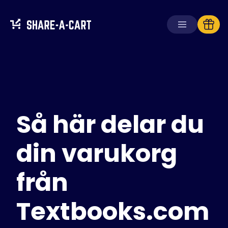
Ta emot kundvagn
Skapa kundvagn
Så här delar du
Lösningar
För konsumenter
För skolor
din varukorg
För företag
från
Skaffa
Plus+
Textbooks.com
Logga in