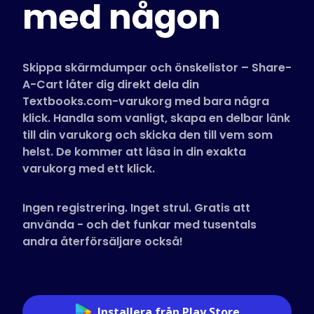
med någon
Butiker som stöds
Vanliga frågor
Guider
Skippa skärmdumpar och önskelistor – Share-
A-Cart låter dig direkt dela din
Textbooks.com-varukorg med bara några
Svenska (Swedish)
klick. Handla som vanligt, skapa en delbar länk
till din varukorg och skicka den till vem som
helst. De kommer att läsa in din exakta
varukorg med ett klick.
Ingen registrering. Inget strul. Gratis att
använda - och det funkar med tusentals
andra återförsäljare också!
Installera från Play Store