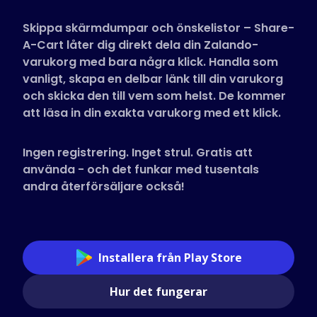
Butiker som stöds
Skippa skärmdumpar och önskelistor – Share-
Vanliga frågor
A-Cart låter dig direkt dela din Zalando-
Guider
varukorg med bara några klick. Handla som
vanligt, skapa en delbar länk till din varukorg
och skicka den till vem som helst. De kommer
Svenska (Swedish)
att läsa in din exakta varukorg med ett klick.
Ingen registrering. Inget strul. Gratis att
använda - och det funkar med tusentals
andra återförsäljare också!
Installera från Play Store
Hur det fungerar