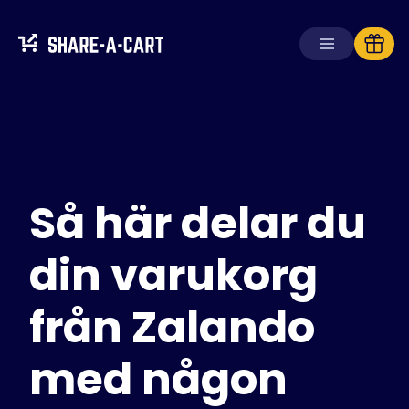
Ta emot kundvagn
Skapa kundvagn
Så här delar du
Lösningar
För konsumenter
För skolor
din varukorg
För företag
från Zalando
Skaffa
Plus+
med någon
Logga in