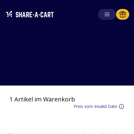
Warenkorb
empfangen
Warenkorb
erstellen
Lösungen
Für Verbraucher
Für Schulen
Für Unternehmen
1 Artikel im Warenkorb
Preis vom Invalid Date
Hol dir
Plus+
Anmelden