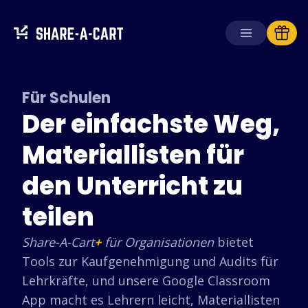
Warenkorb
empfangen
Für Schulen
Warenkorb
Der einfachste Weg,
erstellen
Materiallisten für
Lösungen
Für Verbraucher
den Unterricht zu
Für Schulen
teilen
Für Unternehmen
Share-A-Cart
+
für Organisationen
bietet
Hol dir
Plus+
Tools zur Kaufgenehmigung und Audits für
Anmelden
Lehrkräfte, und unsere Google Classroom
App macht es Lehrern leicht, Materiallisten