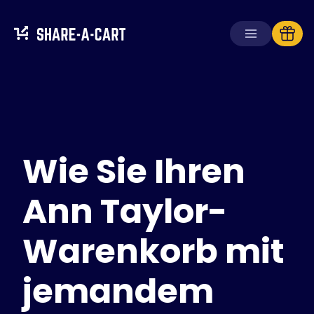
Warenkorb
empfangen
Warenkorb
erstellen
Wie Sie Ihren
Lösungen
Für Verbraucher
Für Schulen
Ann Taylor-
Für Unternehmen
Warenkorb mit
Hol dir
Plus+
jemandem
Anmelden