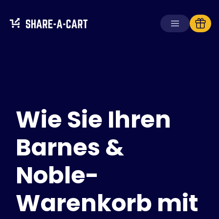
Warenkorb
empfangen
Warenkorb
erstellen
Wie Sie Ihren
Lösungen
Für Verbraucher
Für Schulen
Barnes &
Für Unternehmen
Noble-
Hol dir
Plus+
Warenkorb mit
Anmelden