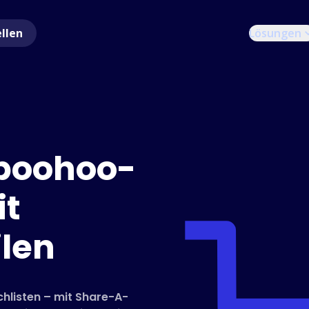
ellen
Lösungen
 boohoo-
it
len
hlisten – mit Share-A-