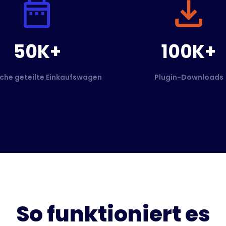
50K+
100K+
che geteilte Einkaufswagen
Plugin-Downloads
So funktioniert es