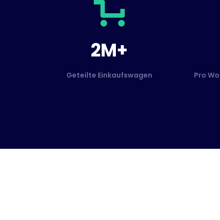
2M+
Geteilte Einkaufswagen
Pro Wo