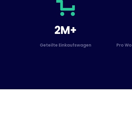
2M+
Geteilte Einkaufswagen
Pro Wo