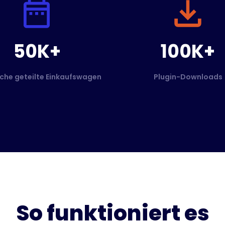
50K+
100K+
che geteilte Einkaufswagen
Plugin-Downloads
So funktioniert es