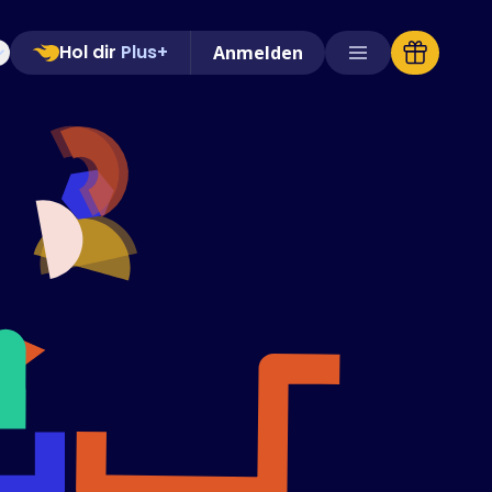
Hol dir
Plus+
Anmelden
Unterstützte Shops
FAQs
Anleitungen
Deutsch (German)