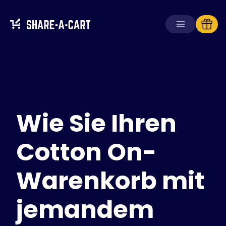
Warenkorb
empfangen
Warenkorb
erstellen
Wie Sie Ihren
Lösungen
Für Verbraucher
Für Schulen
Cotton On-
Für Unternehmen
Warenkorb mit
Hol dir
Plus+
jemandem
Anmelden