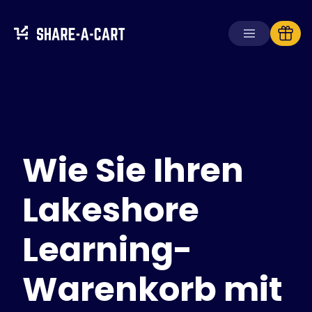
Warenkorb
empfangen
Warenkorb
erstellen
Wie Sie Ihren
Lösungen
Für Verbraucher
Für Schulen
Lakeshore
Für Unternehmen
Learning-
Hol dir
Plus+
Warenkorb mit
Anmelden