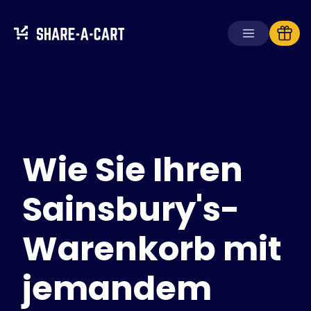
Warenkorb
empfangen
Warenkorb
erstellen
Wie Sie Ihren
Lösungen
Für Verbraucher
Für Schulen
Sainsbury's-
Für Unternehmen
Warenkorb mit
Hol dir
Plus+
jemandem
Anmelden