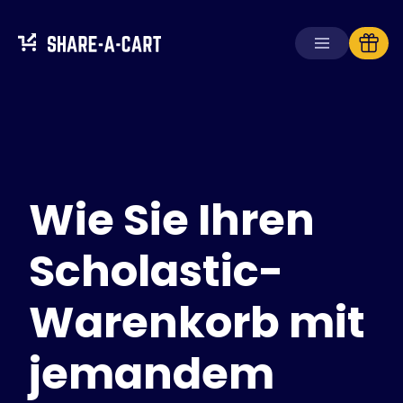
Warenkorb
empfangen
Warenkorb
erstellen
Wie Sie Ihren
Lösungen
Für Verbraucher
Für Schulen
Scholastic-
Für Unternehmen
Warenkorb mit
Hol dir
Plus+
jemandem
Anmelden