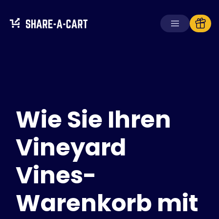
Warenkorb
empfangen
Warenkorb
erstellen
Wie Sie Ihren
Lösungen
Für Verbraucher
Für Schulen
Vineyard
Für Unternehmen
Vines-
Hol dir
Plus+
Warenkorb mit
Anmelden