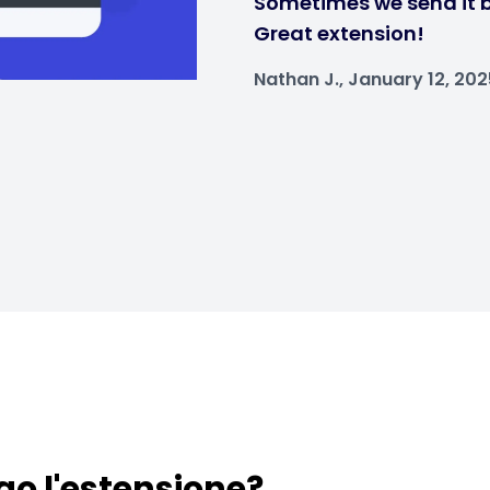
Sometimes we send it b
Great extension!
Nathan J., January 12, 202
go l'estensione?