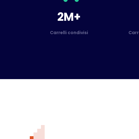
2M+
Carrelli condivisi
Carr