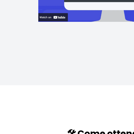
🛠️ Come otten