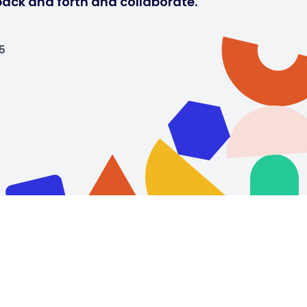
ack and forth and collaborate.
5