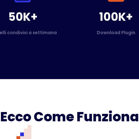
50K+
100K+
elli condivisi a settimana
Download Plugin
Ecco Come Funziona