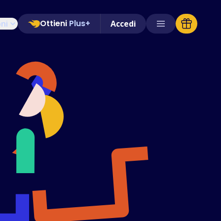
Ottieni
Plus+
oni
Accedi
Negozi Supportati
FAQ
Guide pratiche
Italiano (Italian)