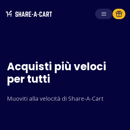
Ricevi carrello
Crea carrello
Acquisti più veloci
Soluzioni
Per consumatori
per tutti
Per scuole
Per aziende
Muoviti alla velocità di Share-A-Cart
Ottieni
Plus+
Accedi