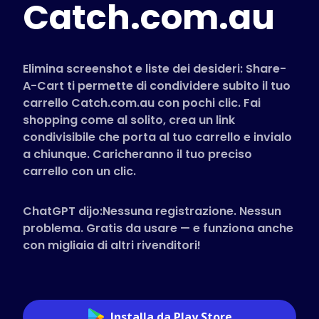
Catch.com.au
Negozi Supportati
FAQ
Guide pratiche
Elimina screenshot e liste dei desideri: Share-
A-Cart ti permette di condividere subito il tuo
carrello Catch.com.au con pochi clic. Fai
Italiano (Italian)
shopping come al solito, crea un link
condivisibile che porta al tuo carrello e invialo
a chiunque. Caricheranno il tuo preciso
carrello con un clic.
ChatGPT dijo:Nessuna registrazione. Nessun
problema. Gratis da usare — e funziona anche
con migliaia di altri rivenditori!
Installa da Play Store