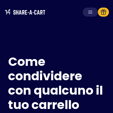
Ricevi carrello
Crea carrello
Come
Soluzioni
Per consumatori
Per scuole
condividere
Per aziende
con qualcuno il
Ottieni
Plus+
tuo carrello
Accedi