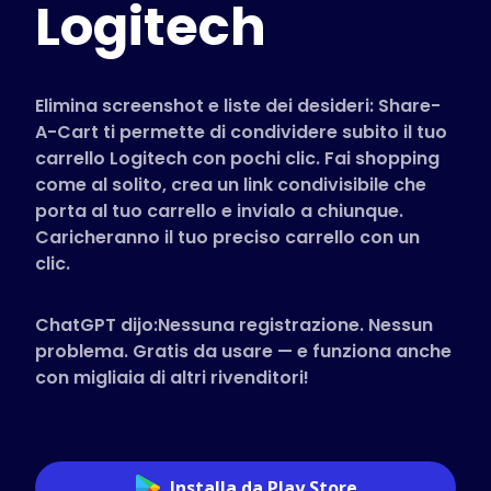
Logitech
Negozi Supportati
FAQ
Guide pratiche
Elimina screenshot e liste dei desideri: Share-
A-Cart ti permette di condividere subito il tuo
carrello Logitech con pochi clic. Fai shopping
Italiano (Italian)
come al solito, crea un link condivisibile che
porta al tuo carrello e invialo a chiunque.
Caricheranno il tuo preciso carrello con un
clic.
ChatGPT dijo:Nessuna registrazione. Nessun
problema. Gratis da usare — e funziona anche
con migliaia di altri rivenditori!
Installa da Play Store