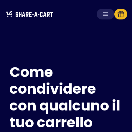
Ricevi carrello
Crea carrello
Come
Soluzioni
Per consumatori
Per scuole
condividere
Per aziende
con qualcuno il
Ottieni
Plus+
tuo carrello
Accedi