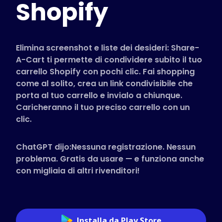
Shopify
Negozi Supportati
FAQ
Guide pratiche
Elimina screenshot e liste dei desideri: Share-
A-Cart ti permette di condividere subito il tuo
carrello Shopify con pochi clic. Fai shopping
Italiano (Italian)
come al solito, crea un link condivisibile che
porta al tuo carrello e invialo a chiunque.
Caricheranno il tuo preciso carrello con un
clic.
ChatGPT dijo:Nessuna registrazione. Nessun
problema. Gratis da usare — e funziona anche
con migliaia di altri rivenditori!
Installa da Play Store