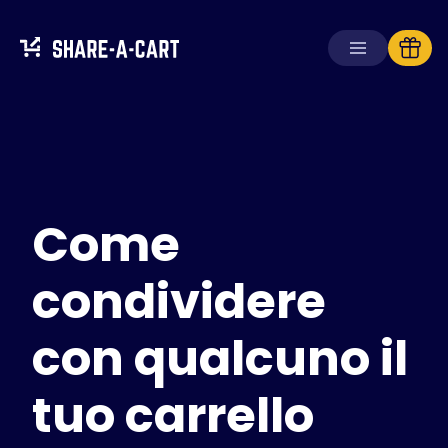
Ricevi carrello
Crea carrello
Come
Soluzioni
Per consumatori
Per scuole
condividere
Per aziende
con qualcuno il
Ottieni
Plus+
tuo carrello
Accedi