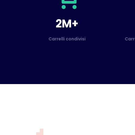
2M+
Carrelli condivisi
Carr