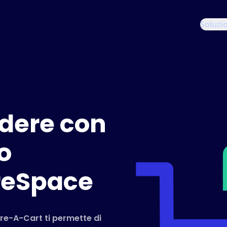
Soluzi
dere con
o
reSpace
are-A-Cart ti permette di