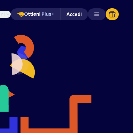
Ottieni
Plus+
oni
Accedi
Negozi Supportati
FAQ
Guide pratiche
Italiano (Italian)