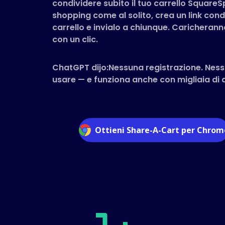
condividere subito il tuo carrello SquareS
shopping come al solito, crea un link condi
carrello e invialo a chiunque. Caricheranno
con un clic.
ChatGPT dijo:Nessuna registrazione. Ness
usare — e funziona anche con migliaia di al
Ottieni Share-A-Cart per Chrom