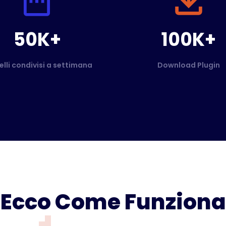
50K+
100K+
elli condivisi a settimana
Download Plugin
Ecco Come Funziona