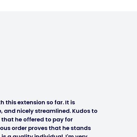
 this extension so far. It is
, and nicely streamlined. Kudos to
 that he offered to pay for
ous order proves that he stands
s a quality individual. I'm very