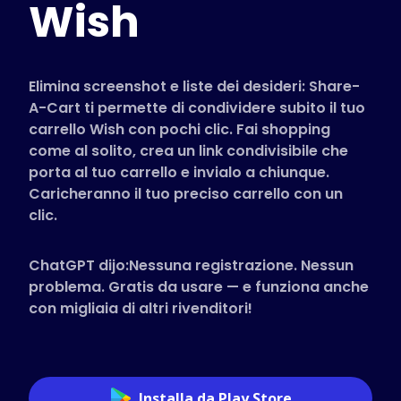
Wish
Negozi Supportati
FAQ
Guide pratiche
Elimina screenshot e liste dei desideri: Share-
A-Cart ti permette di condividere subito il tuo
carrello Wish con pochi clic. Fai shopping
Italiano (Italian)
come al solito, crea un link condivisibile che
porta al tuo carrello e invialo a chiunque.
Caricheranno il tuo preciso carrello con un
clic.
ChatGPT dijo:Nessuna registrazione. Nessun
problema. Gratis da usare — e funziona anche
con migliaia di altri rivenditori!
Installa da Play Store