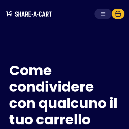
Ricevi carrello
Crea carrello
Come
Soluzioni
Per consumatori
Per scuole
condividere
Per aziende
con qualcuno il
Ottieni
Plus+
tuo carrello
Accedi