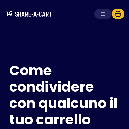
Ricevi carrello
Crea carrello
Come
Soluzioni
Per consumatori
Per scuole
condividere
Per aziende
con qualcuno il
Ottieni
Plus+
tuo carrello
Accedi