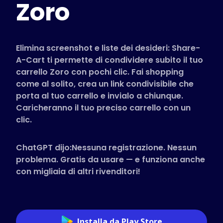
Zoro
Negozi Supportati
FAQ
Guide pratiche
Elimina screenshot e liste dei desideri: Share-
A-Cart ti permette di condividere subito il tuo
carrello Zoro con pochi clic. Fai shopping
Italiano (Italian)
come al solito, crea un link condivisibile che
porta al tuo carrello e invialo a chiunque.
Caricheranno il tuo preciso carrello con un
clic.
ChatGPT dijo:Nessuna registrazione. Nessun
problema. Gratis da usare — e funziona anche
con migliaia di altri rivenditori!
Installa da Play Store