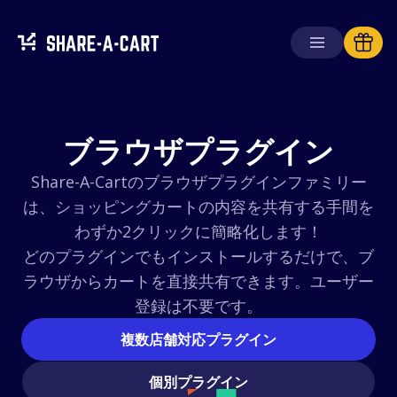
カートを受け取る
カートを作成する
ブラウザプラグイン
Share-A-Cartのブラウザプラグインファミリー
ソリューション
は、ショッピングカートの内容を共有する手間を
消費者向け
わずか2クリックに簡略化します！
学校向け
どのプラグインでもインストールするだけで、ブ
企業向け
ラウザからカートを直接共有できます。ユーザー
登録は不要です。
Plus+
を入手
複数店舗対応プラグイン
ログイン
個別プラグイン