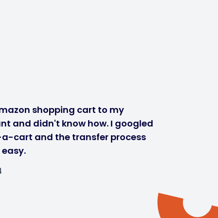
mazon shopping cart to my
nt and didn't know how. I googled
-a-cart and the transfer process
 easy.
4