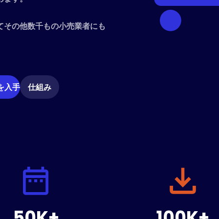
てその他数千もの小売業者にも
 を入手
仕組み
50K+
100K+