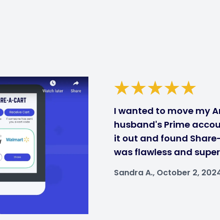
I wanted to move my A
husband's Prime accou
it out and found Share
was flawless and super
Sandra A., October 2, 202