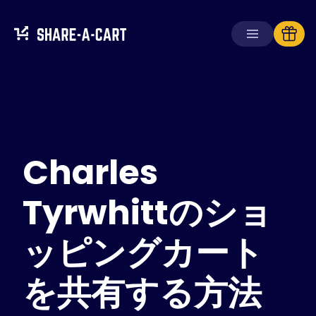
カートを受け取る
カートを作成する
Charles
ソリューション
消費者向け
学校向け
Tyrwhittのショ
企業向け
ッピングカート
Plus+
を入手
を共有する方法
ログイン