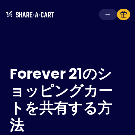
カートを受け取る
カートを作成する
Forever 21のシ
ソリューション
消費者向け
学校向け
ョッピングカー
企業向け
トを共有する方
Plus+
を入手
法
ログイン