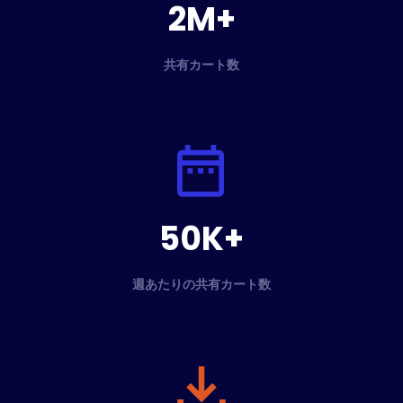
2M+
共有カート数
50K+
週あたりの共有カート数