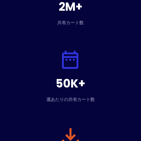
2M+
共有カート数
50K+
週あたりの共有カート数