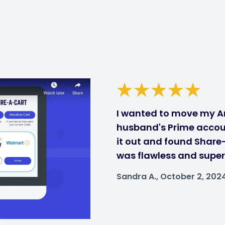
I wanted to move my A
husband's Prime accou
it out and found Share
was flawless and super
Sandra A., October 2, 202