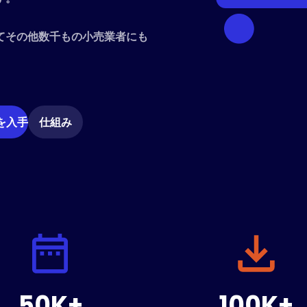
てその他数千もの小売業者にも
 を入手
仕組み
50K+
100K+