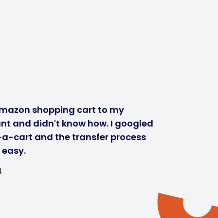
mazon shopping cart to my
nt and didn't know how. I googled
-a-cart and the transfer process
 easy.
4