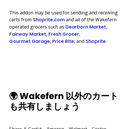
This addon may be used for sending and receiving
carts from
Shoprite.com
and all of the Wakefern
operated grocers such as
Dearborn Market
,
Fairway Market
,
Fresh Grocer
,
Gourmet Garage
,
Price Rite
, and
Shoprite
.
🌍 Wakefern 以外のカート
も共有しましょう
Share-A-Cartは、Amazon、Walmart、Costco、