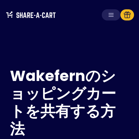
カートを受け取る
カートを作成する
Wakefernのシ
ソリューション
消費者向け
学校向け
ョッピングカー
企業向け
トを共有する方
Plus+
を入手
法
ログイン