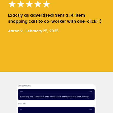
Exactly as advertised! Sent a 14-item
shopping cart to co-worker with one-click! :)
Aaron V., February 25, 2025