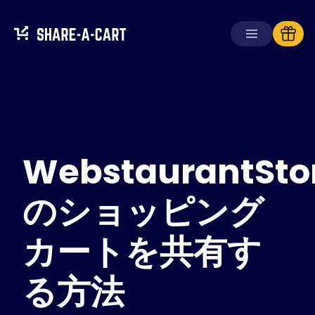
カートを受け取る
カートを作成する
WebstaurantSto
ソリューション
消費者向け
学校向け
のショッピング
企業向け
カートを共有す
Plus+
を入手
る方法
ログイン