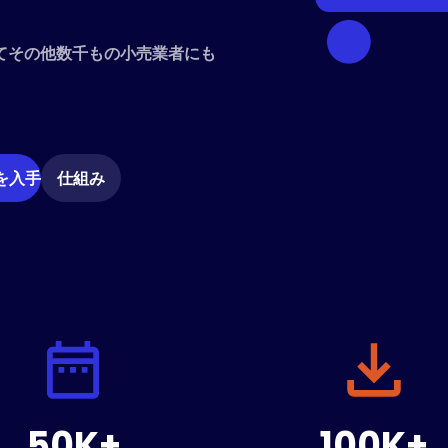
てその他数千もの小売業者にも
 を入手
仕組み
50K+
100K+