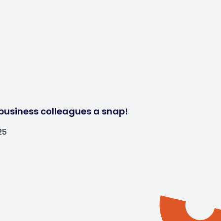
business colleagues a snap!
25