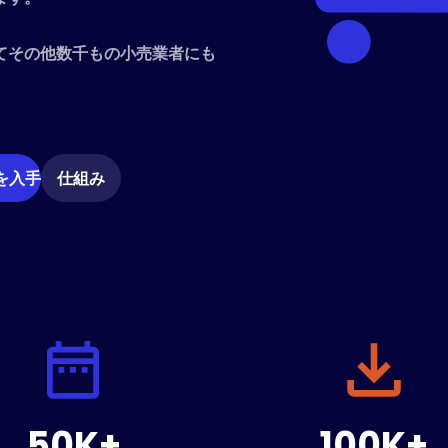
てその他数千もの小売業者にも
 を入手
仕組み
50K+
100K+