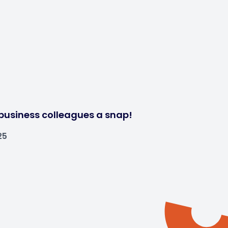
business colleagues a snap!
25