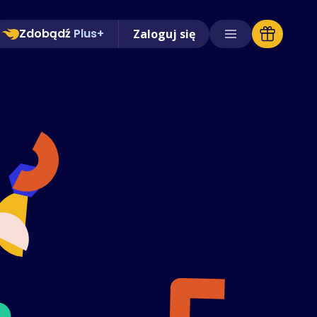
Zdobądź
Plus+
Zaloguj się
Obsługiwane sklepy
Często zadawane pytania
Poradniki
Polski (Polish)