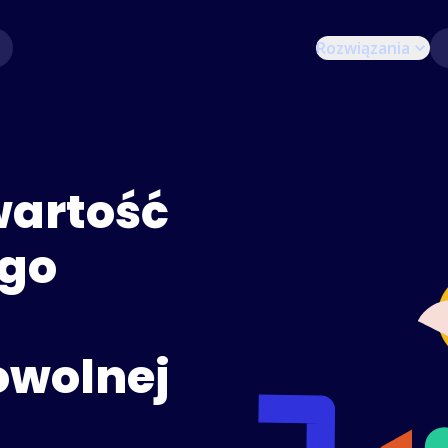
Rozwiązania
wartość
ego
owolnej