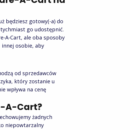
Share-A-Cart na
uż będziesz gotowy(-a) do
atychmiast go udostępnić.
are-A-Cart, ale oba sposoby
innej osobie, aby
chodzą od sprzedawców
zyka, który zostanie u
 nie wpływa na cenę
e-A-Cart?
rzechowujemy żadnych
ko niepowtarzalny