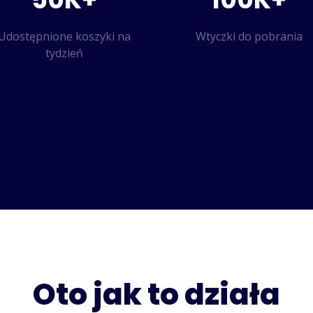
Udostępnione koszyki na
Wtyczki do pobrania
tydzień
Oto jak to działa