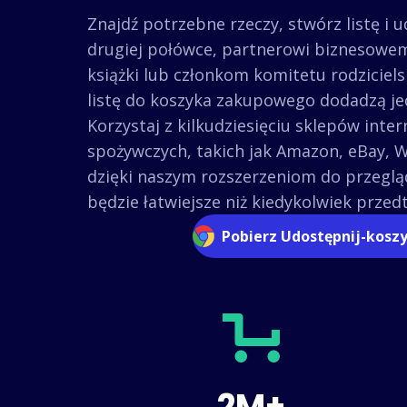
Znajdź potrzebne rzeczy, stwórz listę i u
drugiej połówce, partnerowi biznesowe
książki lub członkom komitetu rodziciels
listę do koszyka zakupowego dodadzą je
Korzystaj z kilkudziesięciu sklepów inte
spożywczych, takich jak Amazon, eBay, W
dzięki naszym rozszerzeniom do przegląd
będzie łatwiejsze niż kiedykolwiek przed
Pobierz Udostępnij-kosz
2M+