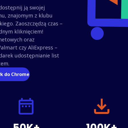
dostępnij ją swojej
mu, znajomym z klubu
kiego. Zaoszczędzą czas –
dnym kliknięciem!
rnetowych oraz
almart czy AliExpress –
arek udostępnianie list
tem.
yk do Chrome
50K+
100K+