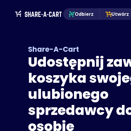
Odbierz
Utwórz
Share-A-Cart
Udostępnij za
koszyka swoj
ulubionego
sprzedawcy d
osobie