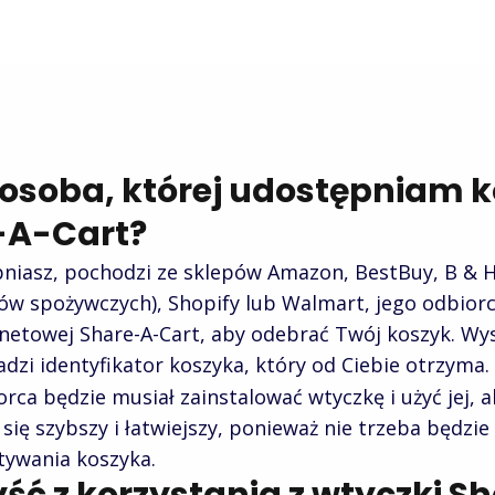
li osoba, której udostępniam 
-A-Cart?
ępniasz, pochodzi ze sklepów Amazon, BestBuy, B & H 
pów spożywczych), Shopify lub Walmart, jego odbiorca
rnetowej Share-A-Cart, aby odebrać Twój koszyk. Wys
zi identyfikator koszyka, który od Ciebie otrzyma
ca będzie musiał zainstalować wtyczkę i użyć jej, 
się szybszy i łatwiejszy, ponieważ nie trzeba będzi
ywania koszyka.