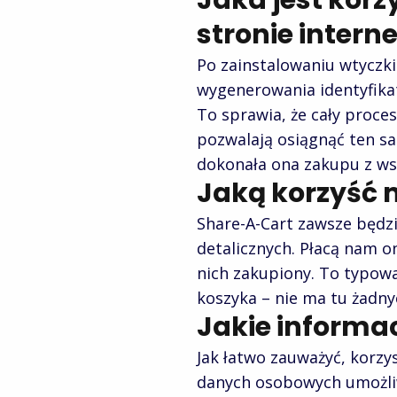
Jaka jest korz
stronie intern
Po zainstalowaniu wtyczki
wygenerowania identyfikat
To sprawia, że cały proces
pozwalają osiągnąć ten sa
dokonała ona zakupu z w
Jaką korzyść 
Share-A-Cart zawsze będz
detalicznych. Płacą nam o
nich zakupiony. To typowa 
koszyka – nie ma tu żadny
Jakie informa
Jak łatwo zauważyć, korz
danych osobowych umożliwi