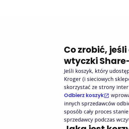
Co zrobić, jeś
wtyczki Share
Jeśli koszyk, który udost
Kroger (i sieciowych skle
skorzystać ze strony inte
Odbierz koszyk
wprowad
innych sprzedawców odbior
sposób cały proces stanie 
sprzedawcy podczas wczyt