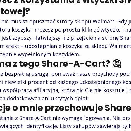
yść z korzystania z wtyczki 
etowej?
 nie musisz opuszczać strony sklepu Walmart. Gdy j
ora koszyka, możesz po prostu kliknąć wtyczkę i n
 jest szybszy i łatwiejszy niż przejście na stronę Sh
m efekt – udostępnianie koszyka ze sklepu Walmart 
stępnie wypełnionym koszykiem.
ma z tego Share-A-Cart? 🤔
ie bezpłatną usługą, ponieważ nasze przychody po
ni niewielki procent od każdego udostępnionego kos
współpraca afiliacyjna, która nic Cię nie kosztuje i
ch dodatkowych ani ukrytych opłat.
cje o mnie przechowuje Shar
ystanie z Share-A-Cart nie wymaga logowania. Nie p
ających identyfikację. Listy zakupów zawierają tyl