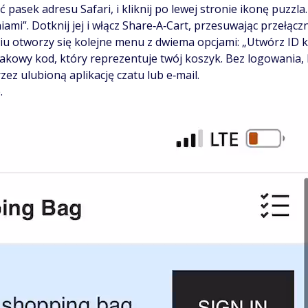
asek adresu Safari, i kliknij po lewej stronie ikonę puzzla. (
i”. Dotknij jej i włącz Share‑A‑Cart, przesuwając przełączn
iu otworzy się kolejne menu z dwiema opcjami: „Utwórz ID ko
znakowy kod, który reprezentuje twój koszyk. Bez logowania,
ez ulubioną aplikację czatu lub e‑mail.
.