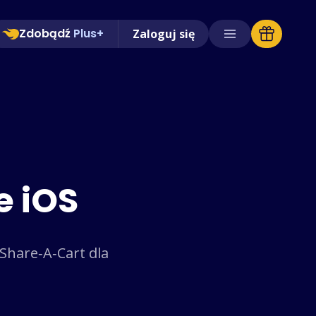
Zdobądź
Plus+
Zaloguj się
Obsługiwane sklepy
Często zadawane pytania
Poradniki
Polski (Polish)
e iOS
 Share‑A‑Cart dla