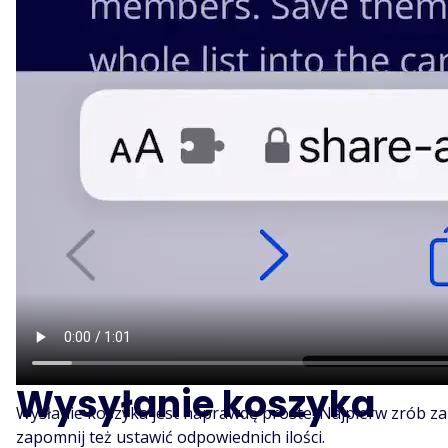
Wysyłanie koszyka
Wysłanie koszyka jest naprawdę proste! Najpierw zrób za
zapomnij też ustawić odpowiednich ilości.