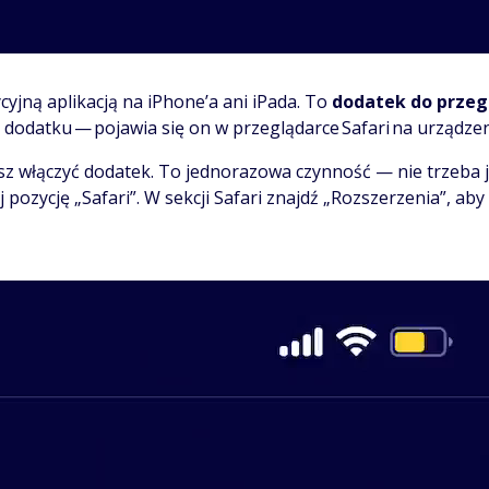
cyjną aplikacją na iPhone’a ani iPada. To
dodatek do przeg
z z dodatku — pojawia się on w przeglądarce Safari na urządz
sz włączyć dodatek. To jednorazowa czynność — nie trzeba j
j pozycję „Safari”. W sekcji Safari znajdź „Rozszerzenia”, aby