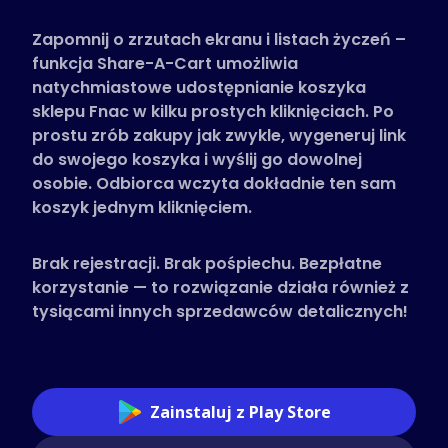
Obsługiwane sklepy
Zapomnij o zrzutach ekranu i listach życzeń –
Często zadawane pytania
funkcja Share-A-Cart umożliwia
Poradniki
natychmiastowe udostępnianie koszyka
sklepu Fnac w kilku prostych kliknięciach. Po
prostu zrób zakupy jak zwykle, wygeneruj link
Polski (Polish)
do swojego koszyka i wyślij go dowolnej
osobie. Odbiorca wczyta dokładnie ten sam
koszyk jednym kliknięciem.
Brak rejestracji. Brak pośpiechu. Bezpłatne
korzystanie — to rozwiązanie działa również z
tysiącami innych sprzedawców detalicznych!
Zainstaluj z Play Store