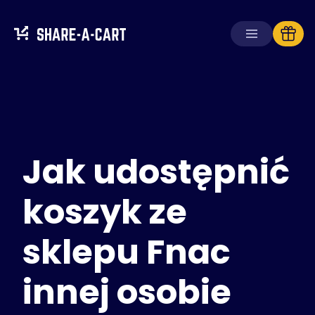
Odbierz koszyk
Utwórz koszyk
Jak udostępnić
Rozwiązania
Dla konsumentów
Dla szkół
koszyk ze
Dla firm
sklepu Fnac
Zdobądź
Plus+
innej osobie
Zaloguj się