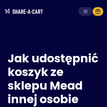
Odbierz koszyk
Utwórz koszyk
Jak udostępnić
Rozwiązania
Dla konsumentów
Dla szkół
koszyk ze
Dla firm
sklepu Mead
Zdobądź
Plus+
innej osobie
Zaloguj się