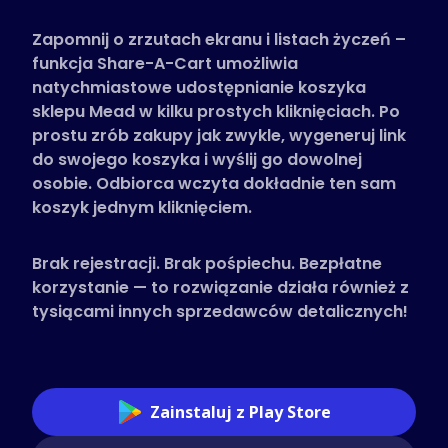
Obsługiwane sklepy
Zapomnij o zrzutach ekranu i listach życzeń –
Często zadawane pytania
funkcja Share-A-Cart umożliwia
Poradniki
natychmiastowe udostępnianie koszyka
sklepu Mead w kilku prostych kliknięciach. Po
prostu zrób zakupy jak zwykle, wygeneruj link
Polski (Polish)
do swojego koszyka i wyślij go dowolnej
osobie. Odbiorca wczyta dokładnie ten sam
koszyk jednym kliknięciem.
Brak rejestracji. Brak pośpiechu. Bezpłatne
korzystanie — to rozwiązanie działa również z
tysiącami innych sprzedawców detalicznych!
Zainstaluj z Play Store