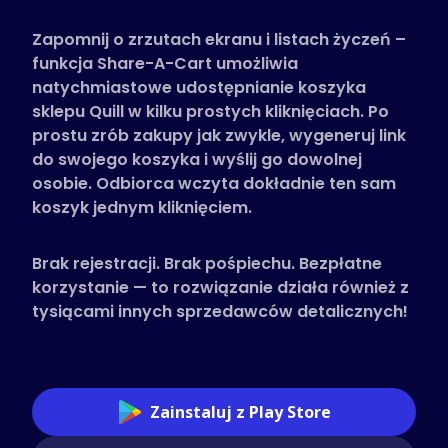
Obsługiwane sklepy
Zapomnij o zrzutach ekranu i listach życzeń –
Często zadawane pytania
funkcja Share-A-Cart umożliwia
Poradniki
natychmiastowe udostępnianie koszyka
sklepu Quill w kilku prostych kliknięciach. Po
prostu zrób zakupy jak zwykle, wygeneruj link
Polski (Polish)
do swojego koszyka i wyślij go dowolnej
osobie. Odbiorca wczyta dokładnie ten sam
koszyk jednym kliknięciem.
Brak rejestracji. Brak pośpiechu. Bezpłatne
korzystanie — to rozwiązanie działa również z
tysiącami innych sprzedawców detalicznych!
Zainstaluj z Play Store