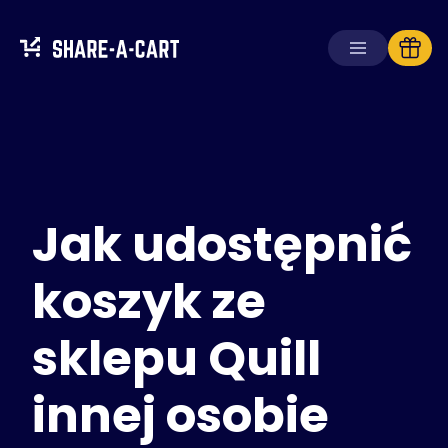
Odbierz koszyk
Utwórz koszyk
Jak udostępnić
Rozwiązania
Dla konsumentów
Dla szkół
koszyk ze
Dla firm
sklepu Quill
Zdobądź
Plus+
innej osobie
Zaloguj się