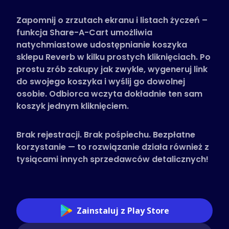
Obsługiwane sklepy
Zapomnij o zrzutach ekranu i listach życzeń –
Często zadawane pytania
funkcja Share-A-Cart umożliwia
Poradniki
natychmiastowe udostępnianie koszyka
sklepu Reverb w kilku prostych kliknięciach. Po
prostu zrób zakupy jak zwykle, wygeneruj link
Polski (Polish)
do swojego koszyka i wyślij go dowolnej
osobie. Odbiorca wczyta dokładnie ten sam
koszyk jednym kliknięciem.
Brak rejestracji. Brak pośpiechu. Bezpłatne
korzystanie — to rozwiązanie działa również z
tysiącami innych sprzedawców detalicznych!
Zainstaluj z Play Store