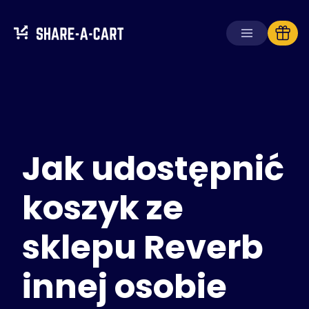
Odbierz koszyk
Utwórz koszyk
Jak udostępnić
Rozwiązania
Dla konsumentów
Dla szkół
koszyk ze
Dla firm
sklepu Reverb
Zdobądź
Plus+
innej osobie
Zaloguj się