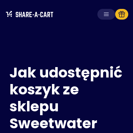
Odbierz koszyk
Utwórz koszyk
Jak udostępnić
Rozwiązania
Dla konsumentów
Dla szkół
koszyk ze
Dla firm
sklepu
Zdobądź
Plus+
Sweetwater
Zaloguj się