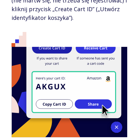
(nie martw się, nie trzeba się rejestrować) i
kliknij przycisk „Create Cart ID” („Utwórz
identyfikator koszyka”).