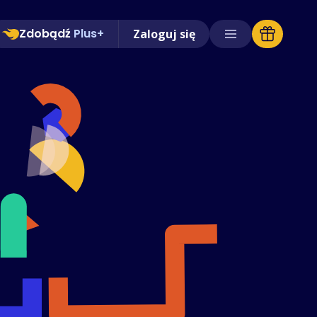
Zdobądź
Plus+
Zaloguj się
Obsługiwane sklepy
Często zadawane pytania
Poradniki
Polski (Polish)