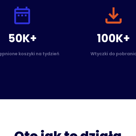
50K+
100K+
pnione koszyki na tydzień
Wtyczki do pobrani