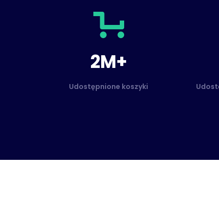
2M+
Udostępnione koszyki
Udostę