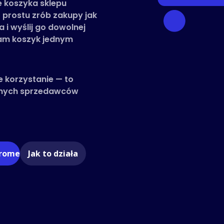
 koszyka sklepu
o prostu zrób zakupy jak
 i wyślij go dowolnej
sam koszyk jednym
e korzystanie — to
innych sprzedawców
hrome
Jak to działa