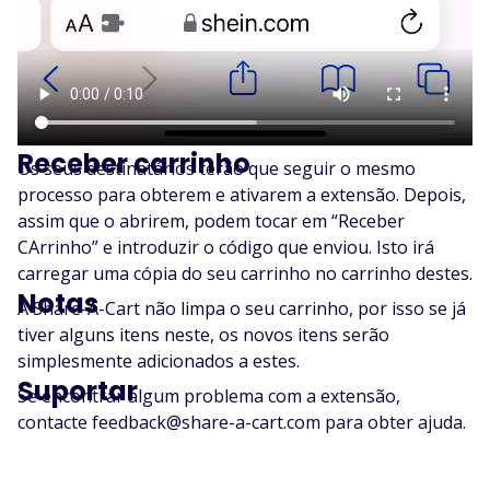
Receber carrinho
Os seus destinatários terão que seguir o mesmo
processo para obterem e ativarem a extensão. Depois,
assim que o abrirem, podem tocar em “Receber
CArrinho” e introduzir o código que enviou. Isto irá
carregar uma cópia do seu carrinho no carrinho destes.
Notas
A Share-A-Cart não limpa o seu carrinho, por isso se já
tiver alguns itens neste, os novos itens serão
simplesmente adicionados a estes.
Suportar
Se encontrar algum problema com a extensão,
contacte feedback@share-a-cart.com para obter ajuda.