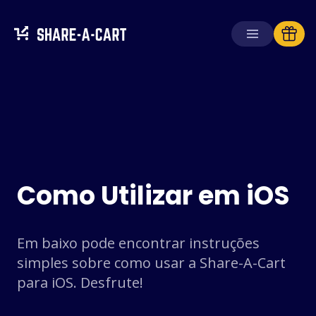
Receber carrinho
Criar carrinho
Soluções
Para consumidores
Como Utilizar em iOS
Para escolas
Para empresas
Em baixo pode encontrar instruções
Obtenha
Plus+
simples sobre como usar a Share-A-Cart
para iOS. Desfrute!
Iniciar sessão