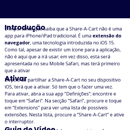
Lojas suportadas
Perguntas Frequentes
Guias Práticos
Introdução
É importante que saiba que a Share-A-Cart não é uma
app para iPhone/iPad tradicional. É uma
extensão do
navegador
, uma tecnologia introduzida no iOS 15.
Português
Como tal, apesar de existir um ícone para a aplicação,
(Portuguese)
não é aqui que a irá usar; em vez disso, esta será
apresentada no seu Mobile Safari, mas terá primeiro
que a ativar
Ativar
Depois de partilhar a Share-A-Cart no seu dispositivo
iOS, terá que a ativar. Só tem que o fazer uma vez.
Para ativar, abra a sua app “Definições”; encontre e
toque em “Safari”. Na secção “Safari”, procure e toque
em “Extensions” para ver uma lista de possíveis
extensões. Nesta lista, procure a “Share-A-Cart” e ative
o interruptor.
Guia de Vídeo