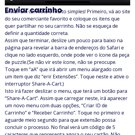
Enviar carrinho
Enviar um carrinho é muito simples! Primeiro, vá ao site
do seu comerciante favorito e coloque os itens que
quer partilhar no seu carrinho. Não se esqueça de
definir a quantidade correta.
Assim que terminar, deslize um pouco para baixo na
página para revelar a barra de endereços do Safari e
clique no lado esquerdo, onde pode ver o ícone da peça
de puzzle.(Se não vir este ícone, não se preocupe.
Toque em “aA” que irá abrir um menu alargado com
um item que diz “erir Extensões”. Toque neste e ative o
interruptor Share-A-Cart.)
Isto irá fazer deslizar o menu, que terá um botão para
“Share-A-Cart”. Assim que carregar neste, irá aparecer
um novo menu com duas opções, “Criar ID de
Carrinho” e “Receber Carrinho”. Toque no primeiro e
aguarde meio segundo para que extensão possa
concluir o processo. No final verá um código de 5
caracteres que representa agora o seu cartão. Não