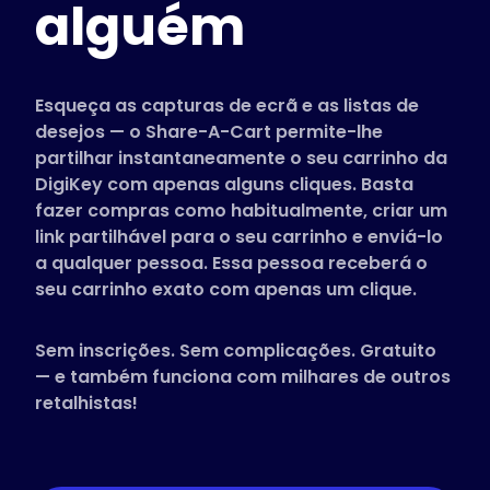
alguém
Lojas suportadas
Perguntas Frequentes
Guias Práticos
Esqueça as capturas de ecrã e as listas de
desejos — o Share-A-Cart permite-lhe
partilhar instantaneamente o seu carrinho da
Português
DigiKey com apenas alguns cliques. Basta
(Portuguese)
fazer compras como habitualmente, criar um
link partilhável para o seu carrinho e enviá-lo
a qualquer pessoa. Essa pessoa receberá o
seu carrinho exato com apenas um clique.
Sem inscrições. Sem complicações. Gratuito
— e também funciona com milhares de outros
retalhistas!