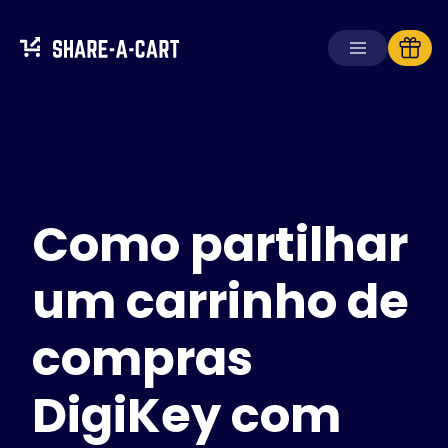
Receber carrinho
Criar carrinho
Como partilhar
Soluções
Para consumidores
Para escolas
um carrinho de
Para empresas
compras
Obtenha
Plus+
DigiKey com
Iniciar sessão