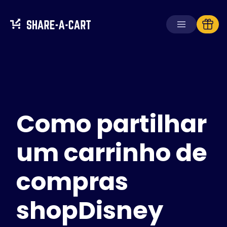
Receber carrinho
Criar carrinho
Como partilhar
Soluções
Para consumidores
Para escolas
um carrinho de
Para empresas
compras
Obtenha
Plus+
shopDisney
Iniciar sessão