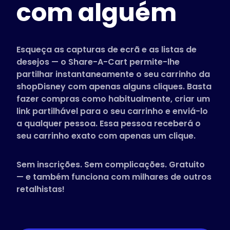
com alguém
Lojas suportadas
Perguntas Frequentes
Guias Práticos
Esqueça as capturas de ecrã e as listas de
desejos — o Share-A-Cart permite-lhe
partilhar instantaneamente o seu carrinho da
Português
shopDisney com apenas alguns cliques. Basta
(Portuguese)
fazer compras como habitualmente, criar um
link partilhável para o seu carrinho e enviá-lo
a qualquer pessoa. Essa pessoa receberá o
seu carrinho exato com apenas um clique.
Sem inscrições. Sem complicações. Gratuito
— e também funciona com milhares de outros
retalhistas!