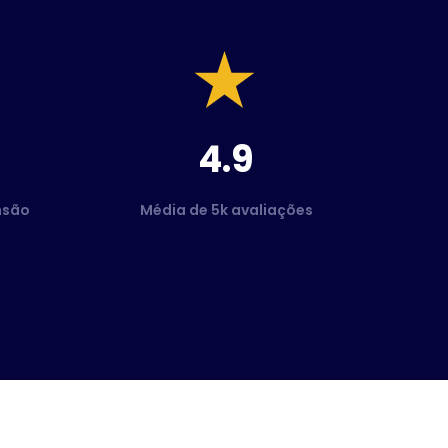
4.9
nsão
Média de 5k avaliações