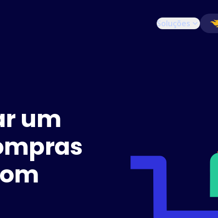
Soluções
ar um
compras
com