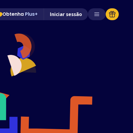
Obtenha
Plus+
Iniciar sessão
Lojas suportadas
Perguntas Frequentes
Guias Práticos
Português
(Portuguese)