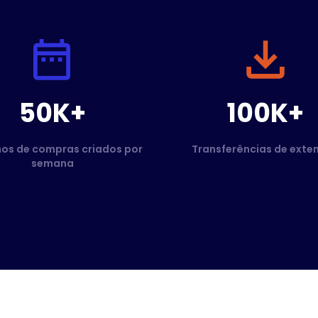
50K+
100K+
hos de compras criados por
Transferências de exte
semana