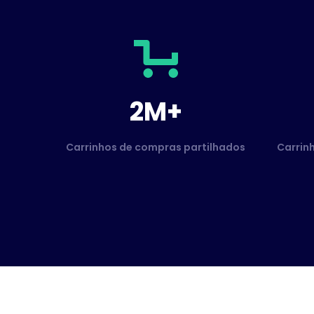
2M+
Carrinhos de compras partilhados
Carrin